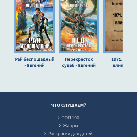
Рай беспощадный
Перекресток
1971. Агент
- Евгений
судеб - Евгений
влияния -
Щепетнов
Щепетнов
Щепетнов
Евгений
ЧТО СЛУШАЕМ?
ТОП 100
Жанры
Раскраски для детей