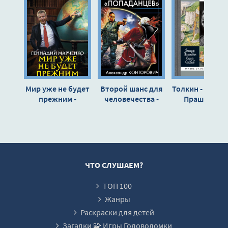
Мир уже не будет
Второй шанс для
Толкин - Генна
прежним -
человечества -
Прашкевич,
Геннадий
Александр
Сергей Соловь
Марченко
Конторович
ЧТО СЛУШАЕМ?
ТОП 100
Жанры
Раскраски для детей
Загадки 🧩 Игры Головоломки