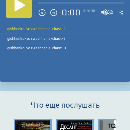
0:00
6:40:38
gishhenko-vozvrashhenie-chast-1
gishhenko-vozvrashhenie-chast-2
gishhenko-vozvrashhenie-chast-3
Что еще послушать