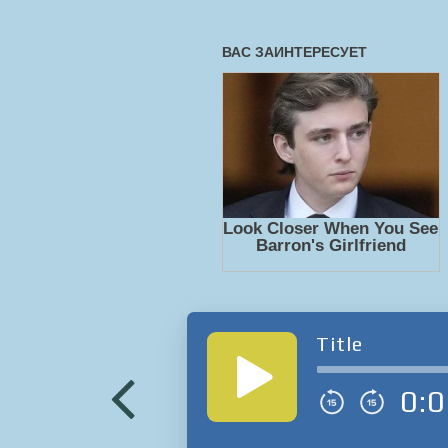
Title
0:0