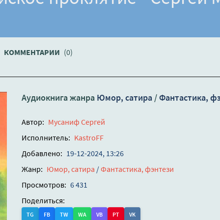
КОММЕНТАРИИ
(0)
Аудиокнига жанра
Юмор, сатира
/
Фантастика, ф
Автор:
Мусаниф Сергей
Исполнитель:
KastroFF
Добавлено:
19-12-2024, 13:26
Жанр:
Юмор, сатира
/
Фантастика, фэнтези
Просмотров:
6 431
Поделиться:
TG
FB
TW
WA
VB
PT
VK