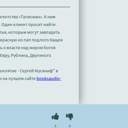
гентства «Талисман». К ним
 Один клиент просит найти
тья, которым могут завладеть
екрасную из лап подлого Кащея
ь к власти над миром богов
Евру, Рублика, Двуликого
оклятие - Сергей Мусаниф" в
и на лучшем сайте
booksaudio-
0
0