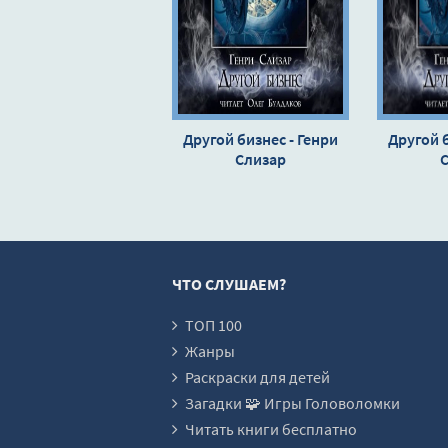
Глава четырнадцатая. Новости о вто
Глава пятнадцатая. Обломы с ларцом
Глава шестнадцатая. Козлы в городе
Глава семнадцатая. Визит в альма-ма
Другой бизнес - Генри
Другой б
Глава восемнадцатая. Замок Кащея
Слизар
Глава девятнадцатая. Книжка
Глава двадцатая. Живее всех живых
Глава двадцать первая. Колобок про
ЧТО СЛУШАЕМ?
Глава двадцать вторая. Живее всех 
Глава двадцать третья. Репетиция Ра
ТОП 100
Жанры
Глава двадцать четвертая. Живее вс
Раскраски для детей
Глава двадцать пятая. Хазары
Загадки 🧩 Игры Головоломки
Глава двадцать шестая. Живее всех ж
Читать книги бесплатно