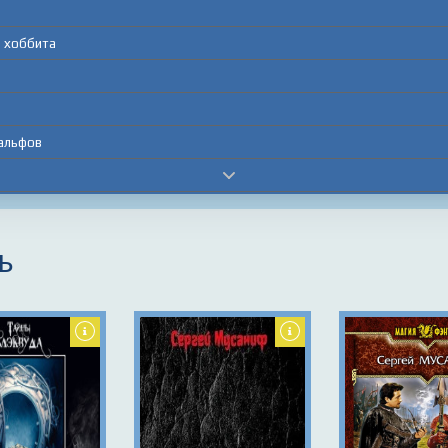
ц хоббита
дальфов
ь
ермана
мы в лоб
ыри
 город