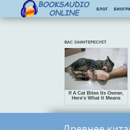
БЛОГ
БИОГР
Древнее кита