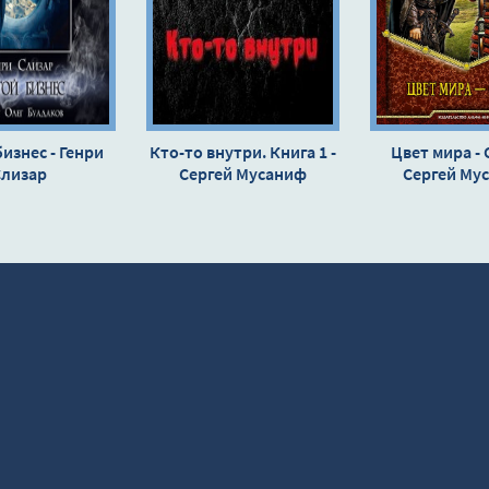
ром пришествии
 и бензином
тер
изнес - Генри
Кто-то внутри. Книга 1 -
Цвет мира - 
Слизар
Сергей Мусаниф
Сергей Му
тив Кащея
живых. Продолжение
гнарека
ех живых еще одно продолжение
ивых. Окончание