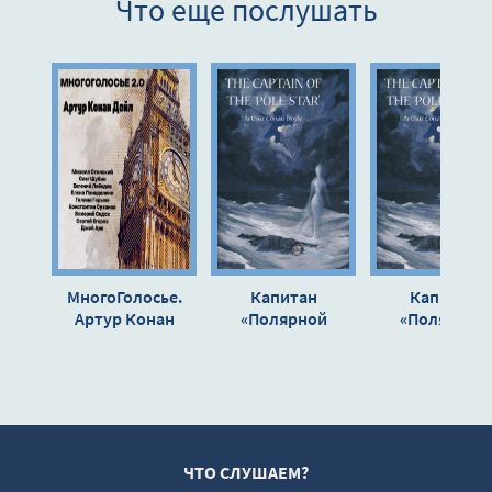
Что еще послушать
МногоГолосье.
Капитан
Капитан
Артур Конан
«Полярной
«Полярной
Дойл - Артур
звезды - Артур
звезды» - Арт
Конан Дойл
Конан Дойл
Конан Дойл
ЧТО СЛУШАЕМ?