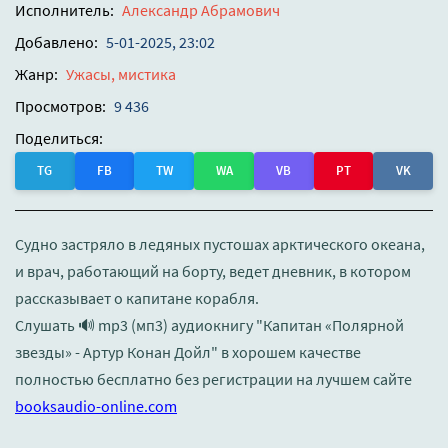
Исполнитель:
Александр Абрамович
Добавлено:
5-01-2025, 23:02
Жанр:
Ужасы, мистика
Просмотров:
9 436
Поделиться:
TG
FB
TW
WA
VB
PT
VK
Судно застряло в ледяных пустошах арктического океана,
и врач, работающий на борту, ведет дневник, в котором
рассказывает о капитане корабля.
Слушать 🔊 mp3 (мп3) аудиокнигу "Капитан «Полярной
звезды» - Артур Конан Дойл" в хорошем качестве
полностью бесплатно без регистрации на лучшем сайте
booksaudio-online.com