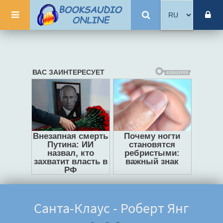
Санта-Клаус - Роберт Янг