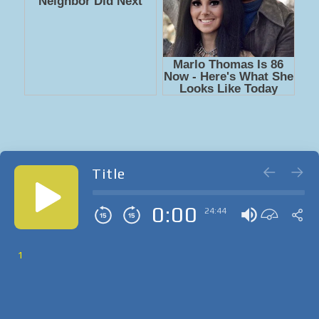
Title
0:00
24:44
1