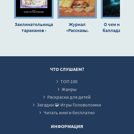
Заклинательница
Журнал
О чем не поют
тараканов -
«Рассказы.
балладах - Ол
Мария Кузьмина
Запечатанный
Кузьмина
мир - Ольга
Кузьмина
ЧТО СЛУШАЕМ?
ТОП 100
Жанры
Раскраски для детей
Загадки 🧩 Игры Головоломки
Читать книги бесплатно
ИНФОРМАЦИЯ