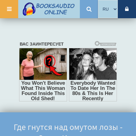
Где гнутся над омутом лозы -