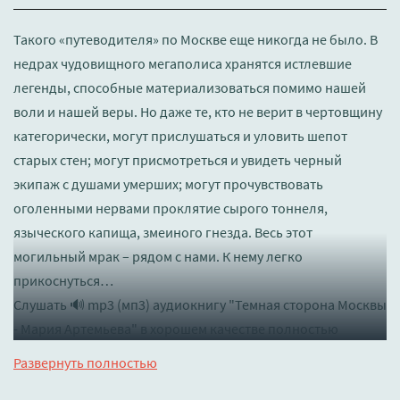
Такого «путеводителя» по Москве еще никогда не было. В
недрах чудовищного мегаполиса хранятся истлевшие
легенды, способные материализоваться помимо нашей
воли и нашей веры. Но даже те, кто не верит в чертовщину
категорически, могут прислушаться и уловить шепот
старых стен; могут присмотреться и увидеть черный
экипаж с душами умерших; могут прочувствовать
оголенными нервами проклятие сырого тоннеля,
языческого капища, змеиного гнезда. Весь этот
могильный мрак – рядом с нами. К нему легко
прикоснуться…
Слушать 🔊 mp3 (мп3) аудиокнигу "Темная сторона Москвы
- Мария Артемьева" в хорошем качестве полностью
бесплатно без регистрации на лучшем сайте
booksaudio-
Развернуть полностью
online.com