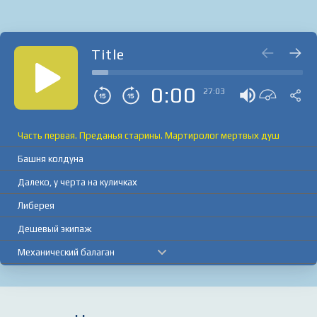
Title
0:00
27:03
Часть первая. Преданья старины. Мартиролог мертвых душ
Башня колдуна
Далеко, у черта на куличках
Либерея
Дешевый экипаж
Механический балаган
Замерзшие
Портрет неизвестной у окна