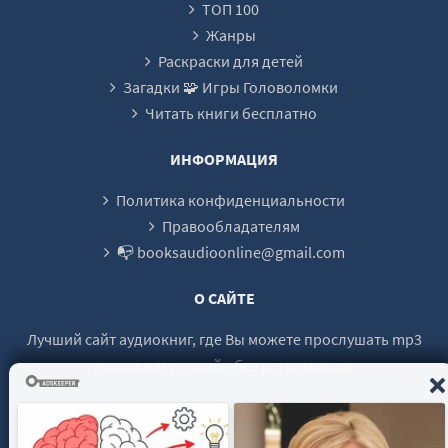
ТОП 100
Зеленый друг
Жанры
Камера-оракул
Раскраски для детей
Загадки 🧩 Игры Головоломки
Письмо злосчастья
Читать книги бесплатно
Одолжи мне жизнь, или Смертельная игра
Красный «Мерседес», или Гонки с призраком
ИНФОРМАЦИЯ
Вечеринка мертвеца
Политика конфиденциальности
Правообладателям
📭 booksaudioonline@gmail.com
О САЙТЕ
Лучший сайт аудиокниг, где Вы можете прослушать mp3
аудиокнигу онлайн без регистрации.