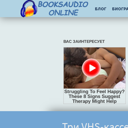
БЛОГ
БИОГР
Три VHS-касс