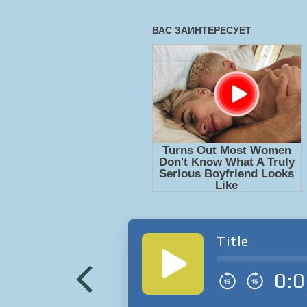
Title
0:0