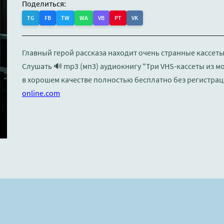
Поделиться:
TG
FB
TW
WA
VB
PT
VK
Главный герой рассказа находит очень странные кассеты.
Слушать 🔊 mp3 (мп3) аудиокнигу "Три VHS-кассеты из м
в хорошем качестве полностью бесплатно без регистрац
online.com