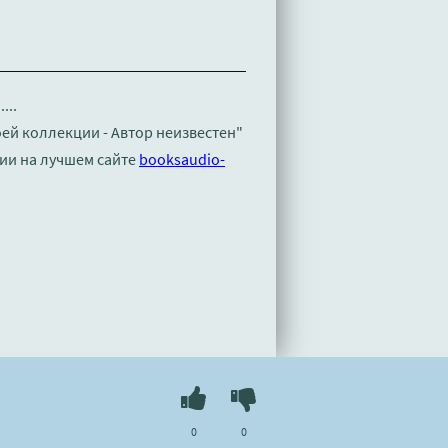
...
оей коллекции - Автор неизвестен"
ии на лучшем сайте
booksaudio-
0
0