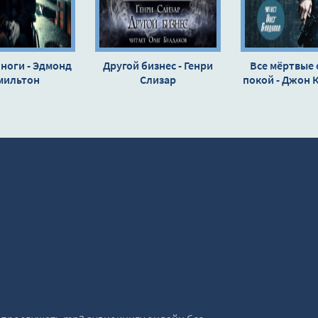
ноги - Эдмонд
Другой бизнес - Генри
Все мёртвые 
мильтон
Слизар
покой - Джон 