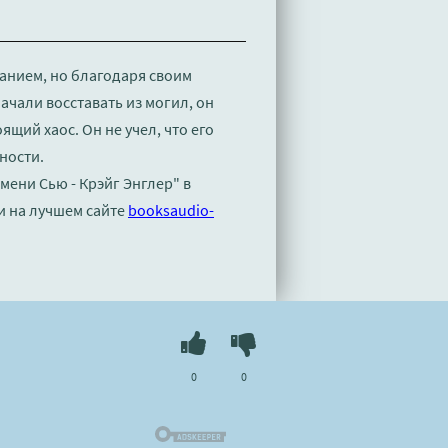
анием, но благодаря своим
ачали восставать из могил, он
щий хаос. Он не учел, что его
ности.
мени Сью - Крэйг Энглер" в
и на лучшем сайте
booksaudio-
0
0