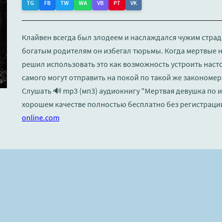
TG
FB
TW
WA
VB
PT
VK
Клайвен всегда был злодеем и наслаждался чужим страд
богатым родителям он избегал тюрьмы. Когда мертвые н
решил использовать это как возможность устроить настоя
самого могут отправить на покой по такой же закономер
Слушать 🔊 mp3 (мп3) аудиокнигу "Мертвая девушка по и
хорошем качестве полностью бесплатно без регистраци
online.com