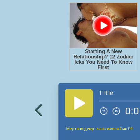
Title
0:0
Мертвая девушка по имени Сью 01