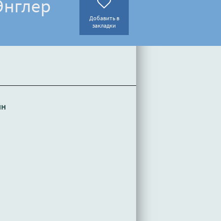
Энглер
Добавить в
закладки
йн