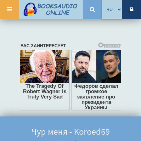
Чур меня - Koroed69