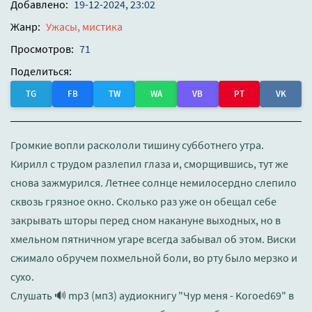
Добавлено:
19-12-2024, 23:02
Жанр:
Ужасы, мистика
Просмотров:
71
Поделиться:
TG
FB
TW
WA
VB
PT
VK
Громкие вопли раскололи тишину субботнего утра.
Кирилл с трудом разлепил глаза и, сморщившись, тут же
снова зажмурился. Летнее солнце немилосердно слепило
сквозь грязное окно. Сколько раз уже он обещал себе
закрывать шторы перед сном накануне выходных, но в
хмельном пятничном угаре всегда забывал об этом. Виски
сжимало обручем похмельной боли, во рту было мерзко и
сухо.
Слушать 🔊 mp3 (мп3) аудиокнигу "Чур меня - Koroed69" в