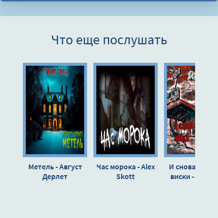
Что еще послушать
Метель - Август
Час морока - Alex
И снова тёпл
Дерлет
Skott
виски - Миха
Дорофеев