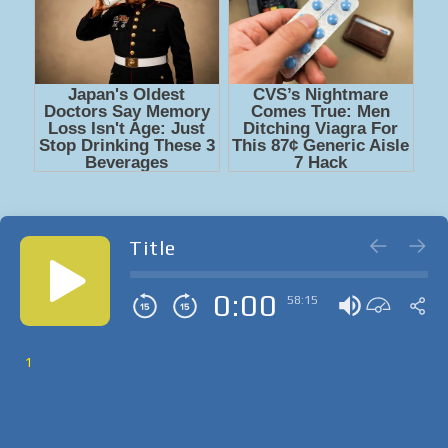
Title
0:00
58:15
1