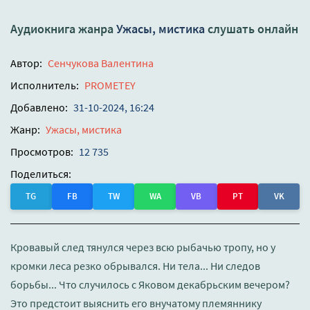
Аудиокнига жанра
Ужасы, мистика
слушать онлайн
Автор:
Сенчукова Валентина
Исполнитель:
PROMETEY
Добавлено:
31-10-2024, 16:24
Жанр:
Ужасы, мистика
Просмотров:
12 735
Поделиться:
TG
FB
TW
WA
VB
PT
VK
Кровавый след тянулся через всю рыбачью тропу, но у
кромки леса резко обрывался. Ни тела... Ни следов
борьбы... Что случилось с Яковом декабрьским вечером?
Это предстоит выяснить его внучатому племяннику