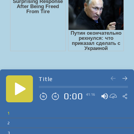
Title
0:00
41:16
1
2
3