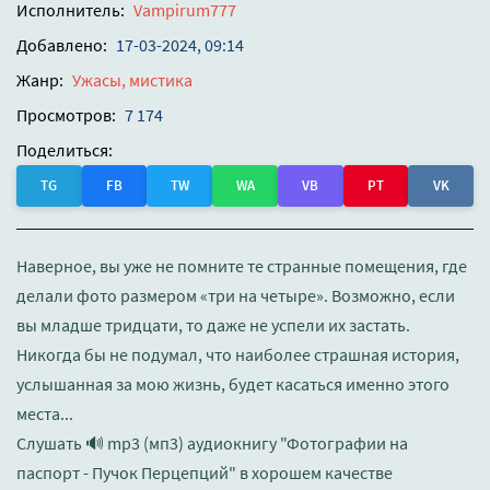
Исполнитель:
Vampirum777
Добавлено:
17-03-2024, 09:14
Жанр:
Ужасы, мистика
Просмотров:
7 174
Поделиться:
TG
FB
TW
WA
VB
PT
VK
Наверное, вы уже не помните те странные помещения, где
делали фото размером «три на четыре». Возможно, если
вы младше тридцати, то даже не успели их застать.
Никогда бы не подумал, что наиболее страшная история,
услышанная за мою жизнь, будет касаться именно этого
места...
Слушать 🔊 mp3 (мп3) аудиокнигу "Фотографии на
паспорт - Пучок Перцепций" в хорошем качестве