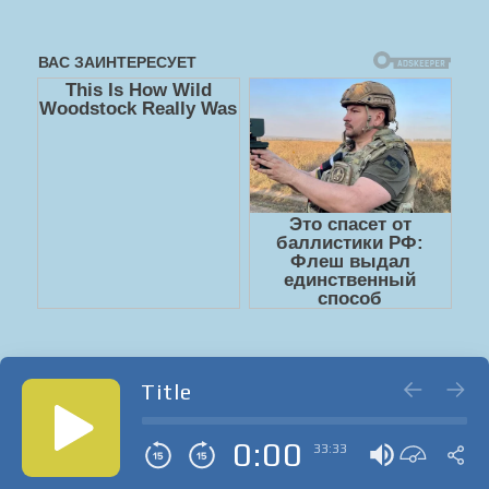
Title
0:00
33:33