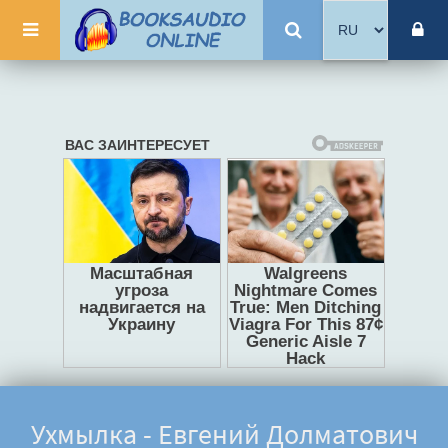
Ухмылка - Евгений Долматович