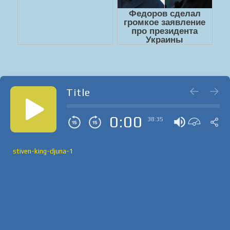
Title
0:00
38:35
stiven-king-djuna-1