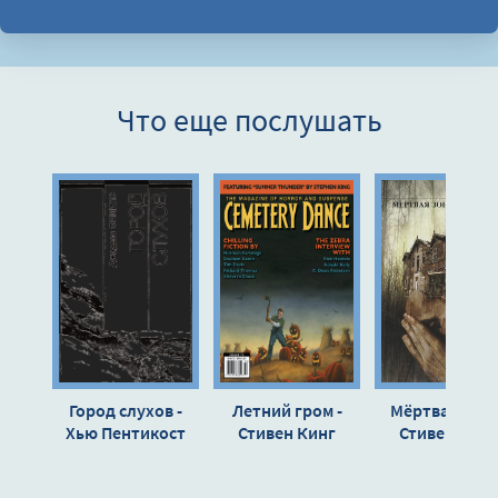
Что еще послушать
Город слухов -
Летний гром -
Мёртвая зона 
Хью Пентикост
Стивен Кинг
Стивен Кинг