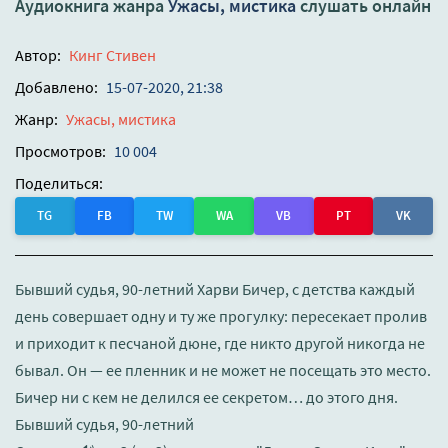
Аудиокнига жанра
Ужасы, мистика
слушать онлайн
Автор:
Кинг Стивен
Добавлено:
15-07-2020, 21:38
Жанр:
Ужасы, мистика
Просмотров:
10 004
Поделиться:
TG
FB
TW
WA
VB
PT
VK
Бывший судья, 90-летний Харви Бичер, с детства каждый
день совершает одну и ту же прогулку: пересекает пролив
и приходит к песчаной дюне, где никто другой никогда не
бывал. Он — ее пленник и не может не посещать это место.
Бичер ни с кем не делился ее секретом… до этого дня.
Бывший судья, 90-летний