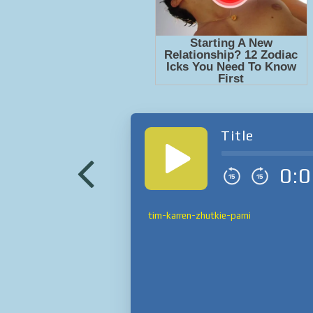
Title
0:0
tim-karren-zhutkie-parni