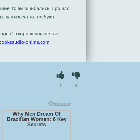
учине, то вы ошибались. Прошло
, как известно, требуют
аррен" в хорошем качестве
booksaudio-online.com
0
0