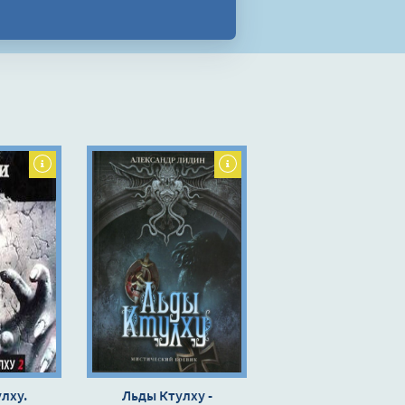
лху.
Льды Ктулху -