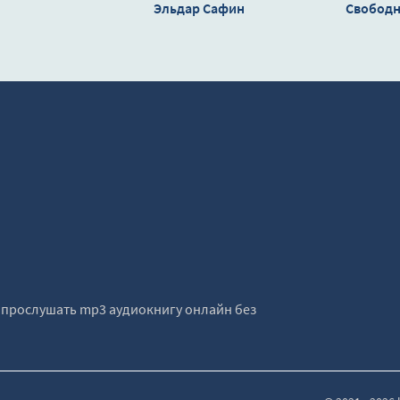
Эльдар Сафин
Свобод
продолжения. 
2 - Брайан
е прослушать mp3 аудиокнигу онлайн без