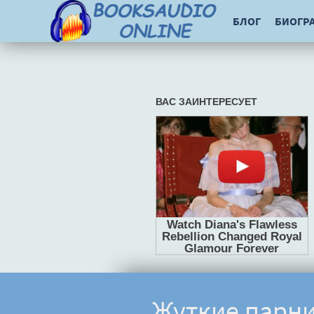
БЛОГ
БИОГР
Жуткие парни