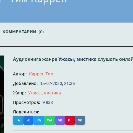
КОММЕНТАРИИ
(0)
Аудиокнига жанра
Ужасы, мистика
слушать онла
Автор:
Каррен Тим
Добавлено:
15-07-2020, 21:36
Жанр:
Ужасы, мистика
Просмотров:
9 838
Поделиться:
TG
FB
TW
WA
VB
PT
VK