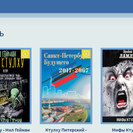
ь
у - Нил Гейман
Ктулху Питерский -
Мифы Кту