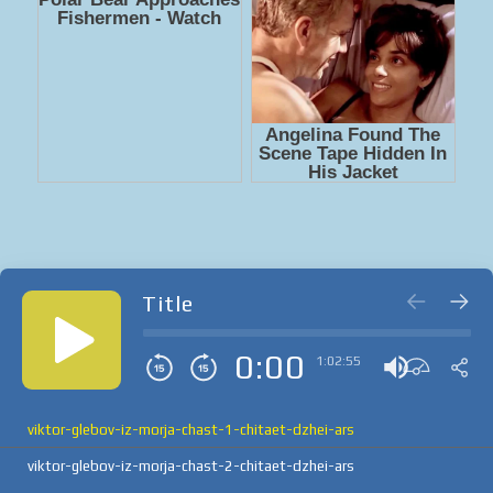
Title
0:00
1:02:55
viktor-glebov-iz-morja-chast-1-chitaet-dzhei-ars
viktor-glebov-iz-morja-chast-2-chitaet-dzhei-ars