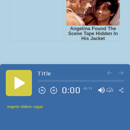
Title
0:00
41:11
evgenii-shikov-cygan