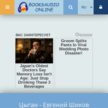
Цыган - Евгений Шиков