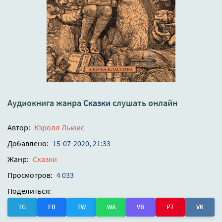
Аудиокнига жанра
Сказки
слушать онлайн
Автор:
Кэролл Льюис
Добавлено:
15-07-2020, 21:33
Жанр:
Сказки
Просмотров:
4 033
Поделиться:
TG
FB
TW
WA
VB
PT
VK