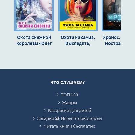
Охота Снежной
Охота на самца.
Хронос. Охота
королевы - Олег
Выследить,
Нострадамуса
Рой , Екатерина
заманить,
Никита Авери
Неволина
приручить.
Игорь Вардун
Практическое
руководство -
Алекс Лексли
ЧТО СЛУШАЕМ?
ТОП 100
Жанры
Раскраски для детей
Загадки 🧩 Игры Головоломки
Читать книги бесплатно