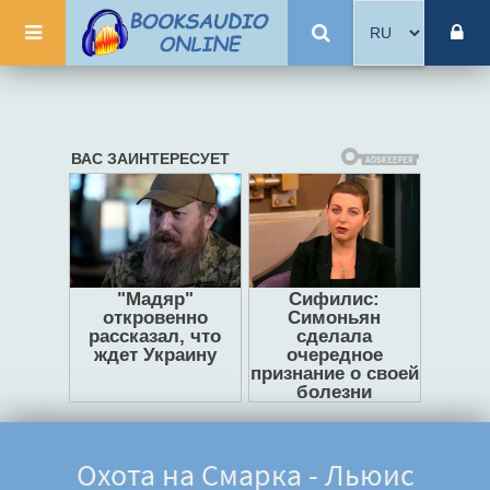
Охота на Смарка - Льюис