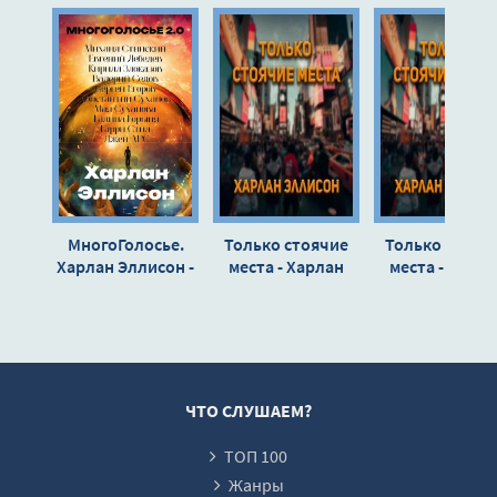
МногоГолосье.
Только стоячие
Только стояч
Харлан Эллисон -
места - Харлан
места - Харла
Харлан Эллисон
Эллисон
Эллисон
ЧТО СЛУШАЕМ?
ТОП 100
Жанры