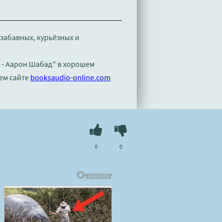
 забавных, курьёзных и
a - Аарон Шабад" в хорошем
ем сайте
booksaudio-online.com
0
0