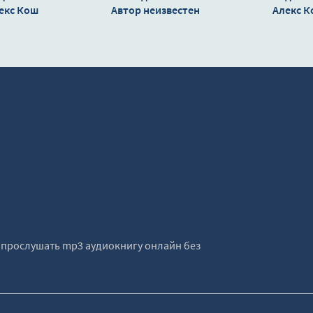
екс Кош
Автор неизвестен
Алекс 
е прослушать mp3 аудиокнигу онлайн без