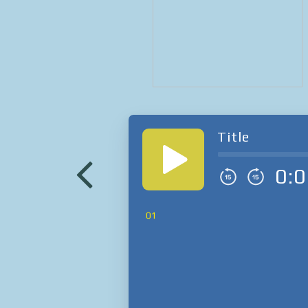
Title
0:0
01