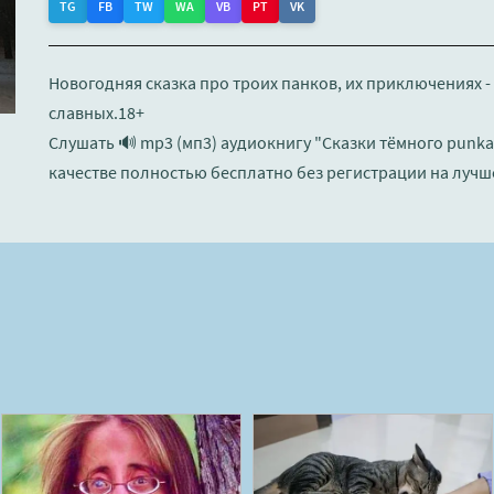
TG
FB
TW
WA
VB
PT
VK
Новогодняя сказка про троих панков, их приключениях -
славных.18+
Слушать 🔊 mp3 (мп3) аудиокнигу "Сказки тёмного punk
качестве полностью бесплатно без регистрации на лучш