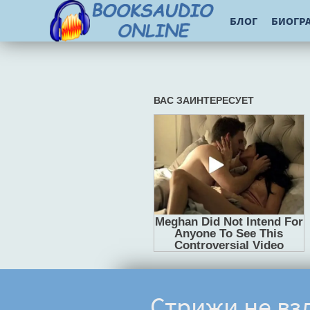
БЛОГ
БИОГР
Стрижи не взл