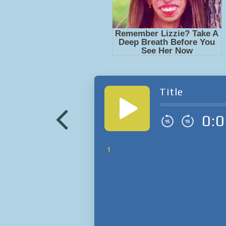
Title
0:0
1