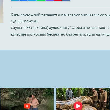
О великодушной женщине и маленьком симпатичном стриж
судьбы похожи!
Слушать 🔊 mp3 (мп3) аудиокнигу "Стрижи не взлетают с 
качестве полностью бесплатно без регистрации на лучш