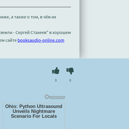
е, а также о том, в чём их
земли - Сергей Стахеев" в хорошем
ем сайте
booksaudio-online.com
0
0