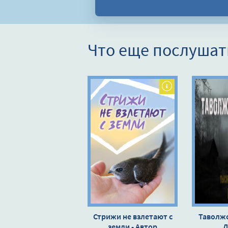
Что еще послушат
Стрижи не взлетают с
Таволжс
земли - Автор
Л