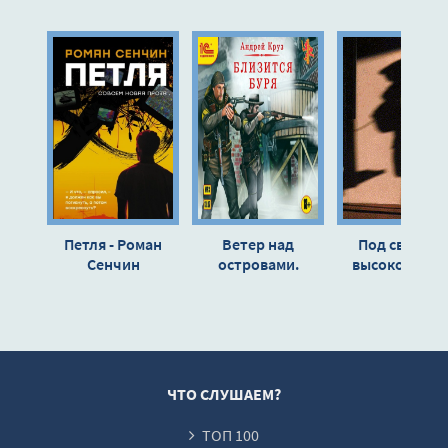
10
11
12
Петля - Роман
Ветер над
Под сводам
Сенчин
островами.
высокой лжи 
Близится буря -
Андрей Вете
Андрей Круз
(книга 2)
ЧТО СЛУШАЕМ?
ТОП 100