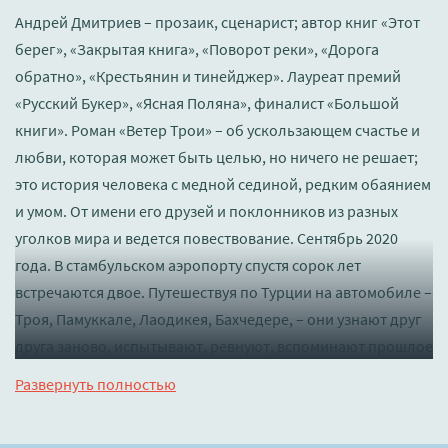
Андрей Дмитриев – прозаик, сценарист; автор книг «Этот
берег», «Закрытая книга», «Поворот реки», «Дорога
обратно», «Крестьянин и тинейджер». Лауреат премий
«Русский Букер», «Ясная Поляна», финалист «Большой
книги». Роман «Ветер Трои» – об ускользающем счастье и
любви, которая может быть целью, но ничего не решает;
это история человека с медной сединой, редким обаянием
и умом. От имени его друзей и поклонников из разных
уголков мира и ведется повествование. Сентябрь 2020
года. В стамбульском аэропорту спустя сорок лет
встречаются двое. Путешествуя по Турции на автомобиле –
Троя, Памуккале, Лаодикея, Бахчедере, – они узнают друг
друга заново, испытывают, ревнуют, вспоминают прошлое
и мечтают о новой будущей жизни… Магия прозы Андрея
Развернуть полностью
Дмитриева складывается из того, как подробно, красиво и
точно он описывает земной мир. И читать описания, как