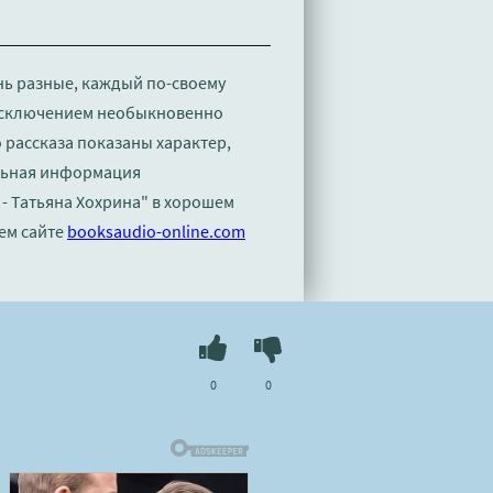
нь разные, каждый по-своему
 исключением необыкновенно
рассказа показаны характер,
льная информация
- Татьяна Хохрина" в хорошем
ем сайте
booksaudio-online.com
0
0