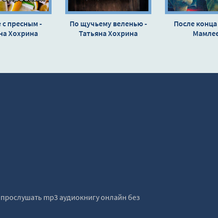
 с пресным -
По щучьему веленью -
После конца
на Хохрина
Татьяна Хохрина
Мамле
е прослушать mp3 аудиокнигу онлайн без