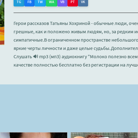
TG
FB
TW
WA
VB
PT
VK
Герои рассказов Татьяны Хохриной - обычные люди, оче
грешные, как и положено живым людям, но, за редким
симпатичные.В ограниченном пространстве небольшого 
яркие черты личности и даже целые судьбы.Дополните
Слушать 🔊 mp3 (мп3) аудиокнигу "Молоко полезно всем 
качестве полностью бесплатно без регистрации на лучш