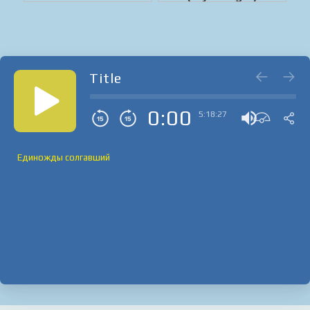
Title
0:00
5:18:27
Единожды солгавший