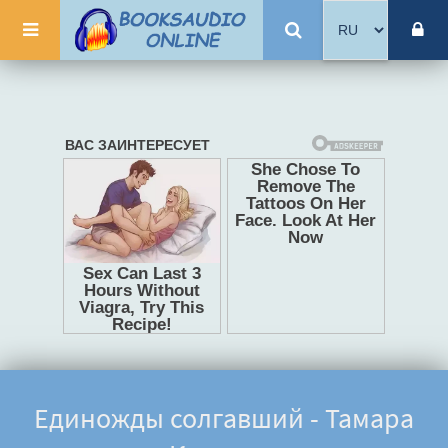
Единожды солгавший - Тамара