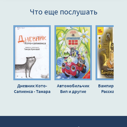
Что еще послушать
Дневник Кото-
Автомобильчик
Вампир из 9 «Б
Сапиенса - Тамара
Бип и другие
Рассказы дл
Крюкова
истории - Тамара
детей - Тамар
Крюкова
Крюкова