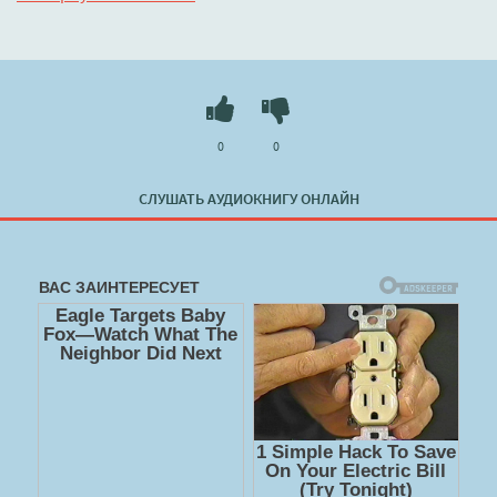
Слушать 🔊 mp3 (мп3) аудиокнигу "Единожды солгавший -
Тамара Крюкова" в хорошем качестве полностью
бесплатно без регистрации на лучшем сайте
booksaudio-
online.com
0
0
СЛУШАТЬ АУДИОКНИГУ ОНЛАЙН