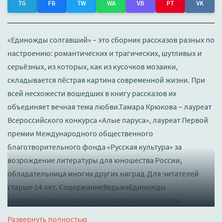
TG
FB
TW
WA
VB
PT
VK
«Единожды солгавший» – это сборник рассказов разных по
настроению: романтических и трагических, шутливых и
серьёзных, из которых, как из кусочков мозаики,
складывается пёстрая картина современной жизни. При
всей несхожести вошедших в книгу рассказов их
объединяет вечная тема любви.Тамара Крюкова – лауреат
Всероссийского конкурса «Алые паруса», лауреат Первой
премии Международного общественного
благотворительного фонда «Русская культура» за
возрождение литературы для юношества России,
обладательница многих других наград.Для читателей
старше 14 лет. СодержаниеВедьмаЕдиножды
солгавшийДружбаМир кино«Любви все возрасты
покорны»Мой корольДо встречи в сетиВершитель судеб
Развернуть полностью