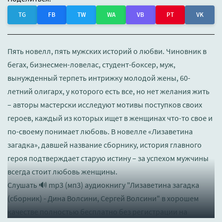
TG
FB
TW
WA
VB
PT
VK
Пять новелл, пять мужских историй о любви. Чиновник в
бегах, бизнесмен-ловелас, студент-боксер, муж,
вынужденный терпеть интрижку молодой жены, 60-
летний олигарх, у которого есть все, но нет желания жить
– авторы мастерски исследуют мотивы поступков своих
героев, каждый из которых ищет в женщинах что-то свое и
по-своему понимает любовь. В новелле «Лизаветина
загадка», давшей название сборнику, история главного
героя подтверждает старую истину – за успехом мужчины
всегда стоит любовь женщины.
Слушать 🔊 mp3 (мп3) аудиокнигу "Лизаветина загадка
(сборник) - Дина Волсини, Сергей Волсини" в хорошем
качестве полностью бесплатно без регистрации на