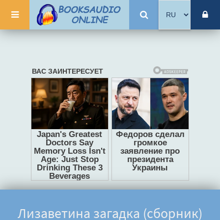
Лизаветина загадка (сборник)