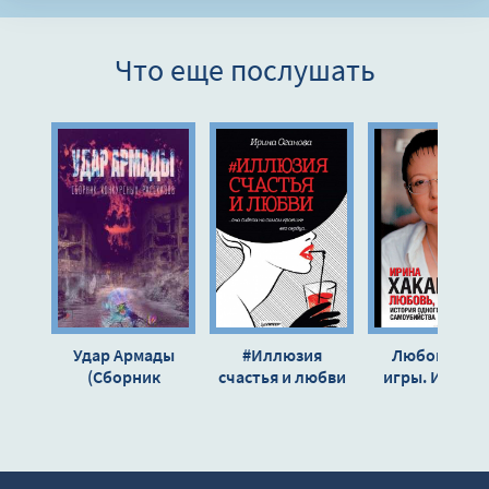
Что еще послушать
Удар Армады
#Иллюзия
Любовь, вне
(Сборник
счастья и любви
игры. Истори
конкурсных
(Сборник) - Ирина
одного
рассказов)
Оганова
политическо
самоубийства
Ирина Хакама