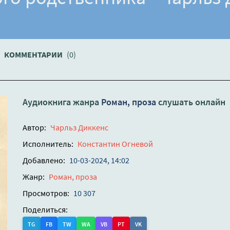
КОММЕНТАРИИ
(0)
Аудиокнига жанра
Роман, проза
слушать онлайн
Автор:
Чарльз Диккенс
Исполнитель:
Константин Огневой
Добавлено:
10-03-2024, 14:02
Жанр:
Роман, проза
Просмотров:
10 307
Поделиться:
TG
FB
TW
WA
VB
PT
VK