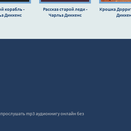
й корабль -
Рассказ старой леди -
Крошка Доррит
ьз Диккенс
Чарльз Диккенс
Дикке
е прослушать mp3 аудиокнигу онлайн без