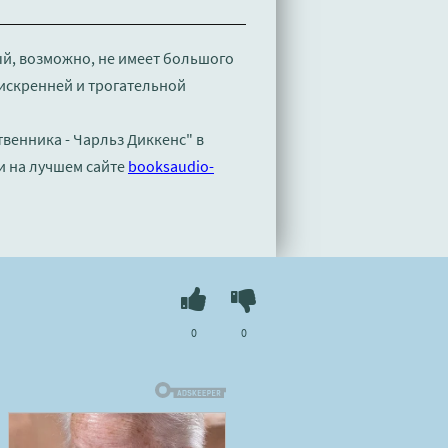
й, возможно, не имеет большого
 искренней и трогательной
твенника - Чарльз Диккенс" в
и на лучшем сайте
booksaudio-
0
0