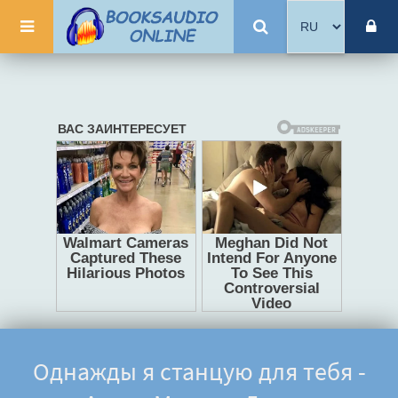
Однажды я станцую для тебя -