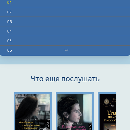
01
02
03
04
05
06
07
08
Что еще послушать
09
10
11
12
13
14