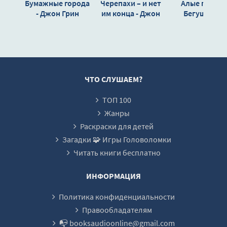
Бумажные города
Черепахи – и нет
Алые паруса
0017
- Джон Грин
им конца - Джон
Бегущая по
Грин
волнам -
0018
Александр Гр
0019
0020
0021
ЧТО СЛУШАЕМ?
0022
ТОП 100
0023
Жанры
0024
Раскраски для детей
Загадки 🧩 Игры Головоломки
0025
Читать книги бесплатно
ИНФОРМАЦИЯ
Политика конфиденциальности
Правообладателям
📭 booksaudioonline@gmail.com