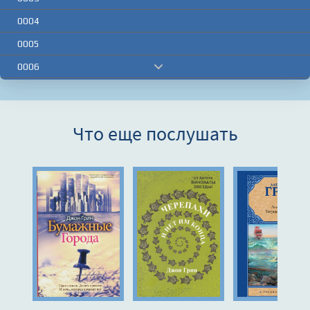
0004
0005
0006
0007
0008
Что еще послушать
0009
0010
0011
0012
0013
0014
0015
0016