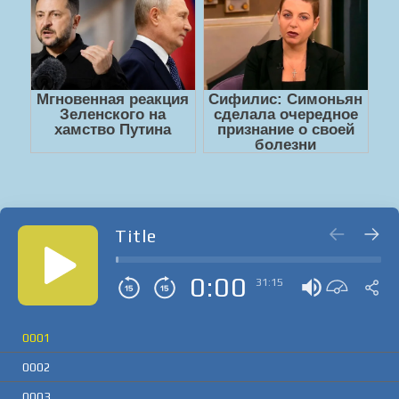
Title
0:00
31:15
0001
0002
0003