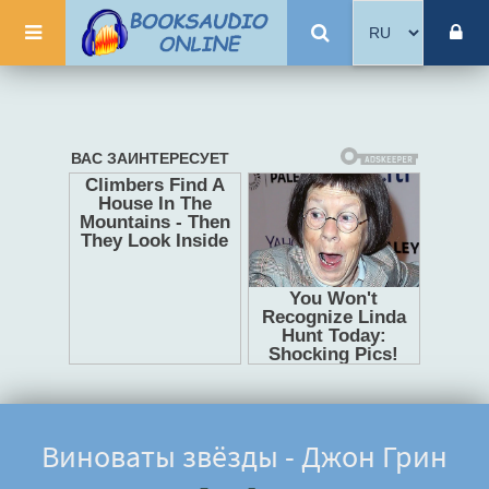
Виноваты звёзды - Джон Грин