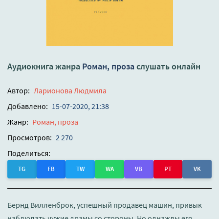
Аудиокнига жанра
Роман, проза
слушать онлайн
Автор:
Ларионова Людмила
Добавлено:
15-07-2020, 21:38
Жанр:
Роман, проза
Просмотров:
2 270
Поделиться:
TG
FB
TW
WA
VB
PT
VK
Бернд Вилленброк, успешный продавец машин, привык
наблюдать чужие драмы со стороны. Но однажды его