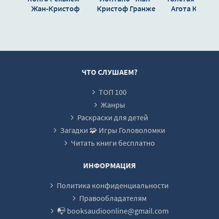
Villenbrok_017
Жан-Кристоф
Кристоф Гранже
Агота Крист
Гранже
Villenbrok_018
Villenbrok_019
Villenbrok_020
Villenbrok_021
ЧТО СЛУШАЕМ?
Villenbrok_022
ТОП 100
Villenbrok_023
Жанры
Villenbrok_024
Раскраски для детей
Загадки 🧩 Игры Головоломки
Villenbrok_025
Читать книги бесплатно
Villenbrok_026
Villenbrok_027
ИНФОРМАЦИЯ
Villenbrok_028
Политика конфиденциальности
Villenbrok_029
Правообладателям
📭 booksaudioonline@gmail.com
Villenbrok_030