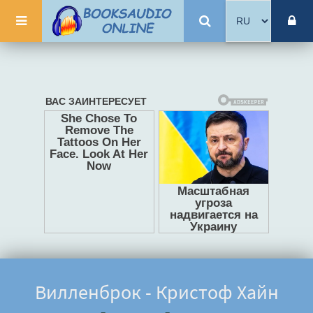
Вилленброк - Кристоф Хайн