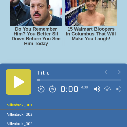
Title
0:00
4:38
Villenbrok_001
Villenbrok_002
Villenbrok_003