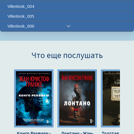
Villenbrok_004
Villenbrok_005
Villenbrok_006
Villenbrok_007
Villenbrok_008
Что еще послушать
Villenbrok_009
Villenbrok_010
Villenbrok_011
Villenbrok_012
Villenbrok_013
Villenbrok_014
Villenbrok_015
Villenbrok_016
Конго Реквием -
Лонтано - Жан-
Толстая тетрад