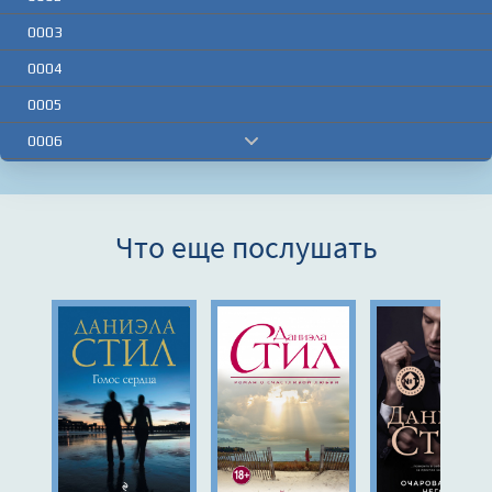
0003
0004
0005
0006
0007
0008
Что еще послушать
0009
0010
0011
0012
0013
0014
0015