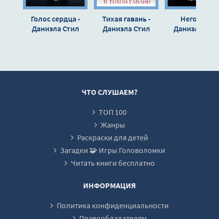
0016
Голос сердца -
Тихая гавань -
Негодяй -
0017
Даниэла Стил
Даниэла Стил
Даниэла Сти
0018
0019
0020
0021
ЧТО СЛУШАЕМ?
0022
ТОП 100
0023
Жанры
0024
Раскраски для детей
Загадки 🧩 Игры Головоломки
0025
Читать книги бесплатно
0026
0027
ИНФОРМАЦИЯ
0028
Политика конфиденциальности
0029
Правообладателям