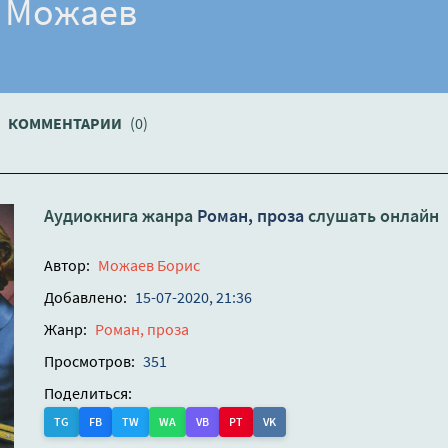
с Можаев
КОММЕНТАРИИ
(0)
Аудиокнига жанра
Роман, проза
слушать онлайн
Автор:
Можаев Борис
Добавлено:
15-07-2020, 21:36
Жанр:
Роман, проза
Просмотров:
351
Поделиться:
TG
FB
TW
WA
VB
PT
VK