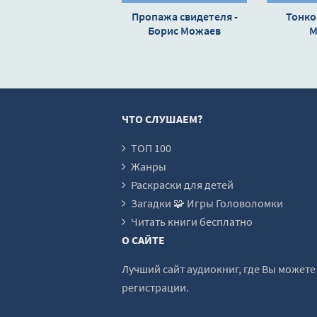
0018
Пропажа свидетеля -
Тонко
Борис Можаев
0019
М
0020
0021
0022
ЧТО СЛУШАЕМ?
ТОП 100
Жанры
Раскраски для детей
Загадки 🧩 Игры Головоломки
Читать книги бесплатно
О САЙТЕ
Лучший сайт аудиокниг, где Вы может
регистрации.