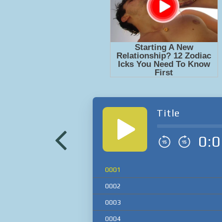
Title
0:0
0001
0002
0003
0004