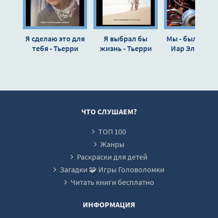
01_02_02_Мунир
01_02_03_Рафаэль
Я сделаю это для
Я выбрал бы
Мы - были! Пут
01_02_04_Мунир
тебя - Тьерри
жизнь - Тьерри
Иар Эльтерру
01_03_01_Рафаэль
Коэн
Коэн
01_03_02_Мунир
01_03_03_Рафаэль
01_03_04_Мунир
ЧТО СЛУШАЕМ?
01_03_05_Рафаэль
ТОП 100
01_03_06_Мунир
Жанры
01_03_07_Рафаэль
Раскраски для детей
01_03_08_Мунир
Загадки 🧩 Игры Головоломки
Читать книги бесплатно
01_03_09_Рафаэль
01_03_10_Мунир
ИНФОРМАЦИЯ
01_03_11_Рафаэль