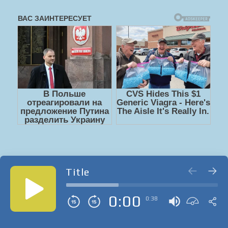
Title
0:00
0:38