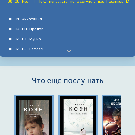
00_00_Коэн_Т_Пока_ненависть_не_разлучила_нас_Росляков_М
00_01_Аннотация
00_02_00_Пролог
00_02_01_Мунир
00_02_02_Рафаэль
01_01_01_Рафаэль
01_01_02_Мунир
Что еще послушать
01_01_03_Рафаэль
01_01_04_Мунир
01_01_05_Рафаэль
01_01_06_Мунир
01_01_07_Рафаэль
01_02_01_Мунир