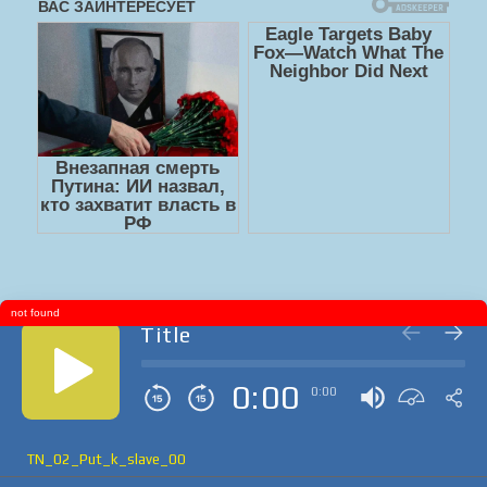
not found
Title
0:00
0:00
TN_02_Put_k_slave_00