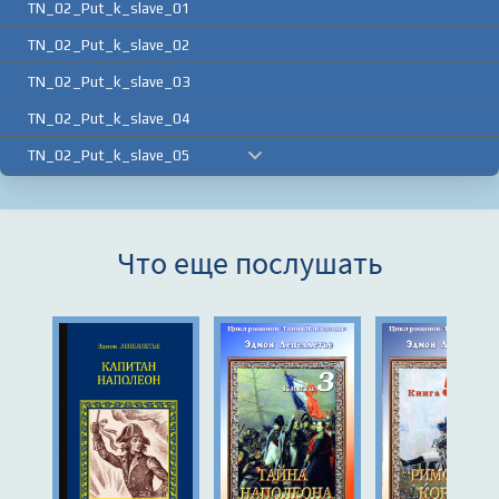
TN_02_Put_k_slave_01
TN_02_Put_k_slave_02
TN_02_Put_k_slave_03
TN_02_Put_k_slave_04
TN_02_Put_k_slave_05
TN_02_Put_k_slave_06
TN_02_Put_k_slave_07
Что еще послушать
TN_02_Put_k_slave_08
TN_02_Put_k_slave_09
TN_02_Put_k_slave_10
TN_02_Put_k_slave_11
TN_02_Put_k_slave_12
TN_02_Put_k_slave_13
TN_02_Put_k_slave_14