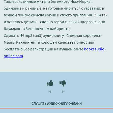
Тайлер, истинные жители богемного Нью-Йорка,
одинокие и ранимые, не готовые мириться с утратами, в
вечном поиске смысла жизни и своего призвания. Они так
и остались детьми – словно герои сказки Андерсена, они
блуждают в бесконечном лабиринте,
Слушать 🔊 mp3 (мп3) аудиокнигу "Снежная королева -
Майкл Каннингем" в хорошем качестве полностью
бесплатно без регистрации на лучшем сайте
booksaudio-
online.com
0
0
СЛУШАТЬ АУДИОКНИГУ ОНЛАЙН