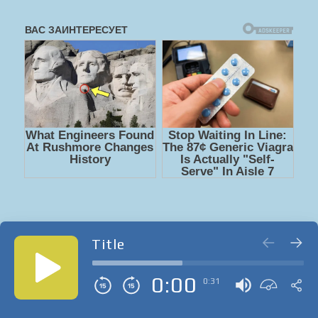
Title
0:00
0:31