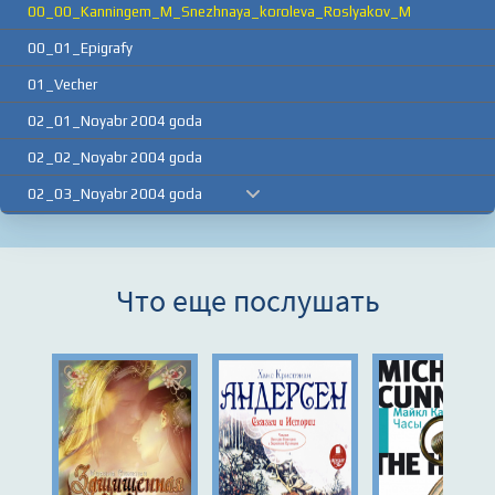
00_00_Kanningem_M_Snezhnaya_koroleva_Roslyakov_M
00_01_Epigrafy
01_Vecher
02_01_Noyabr 2004 goda
02_02_Noyabr 2004 goda
02_03_Noyabr 2004 goda
03_01_Noyabrskiy vtornik
03_02_Noyabrskiy vtornik
Что еще послушать
03_03_Noyabrskiy vtornik
03_04_Noyabrskiy vtornik
04_01_Novyy, 2006 god
04_02_Novyy, 2006 god
04_03_Novyy, 2006 god
04_04_Novyy, 2006 god