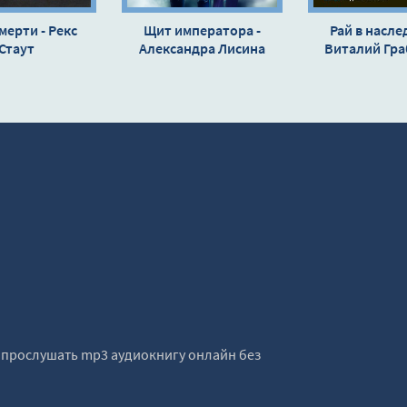
мерти - Рекс
Щит императора -
Рай в насле
Стаут
Александра Лисина
Виталий Гр
е прослушать mp3 аудиокнигу онлайн без