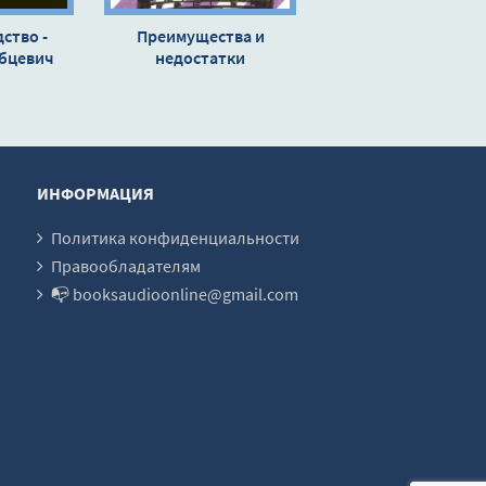
дство -
Преимущества и
абцевич
недостатки
существования - Вигдис
Йорт
ИНФОРМАЦИЯ
Политика конфиденциальности
Правообладателям
📭 booksaudioonline@gmail.com