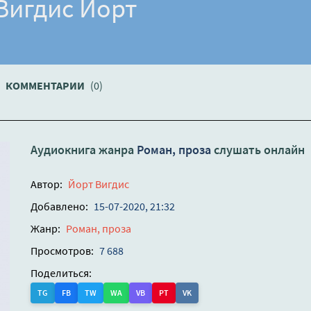
 Вигдис Йорт
КОММЕНТАРИИ
(0)
Аудиокнига жанра
Роман, проза
слушать онлайн
Автор:
Йорт Вигдис
Добавлено:
15-07-2020, 21:32
Жанр:
Роман, проза
Просмотров:
7 688
Поделиться:
TG
FB
TW
WA
VB
PT
VK