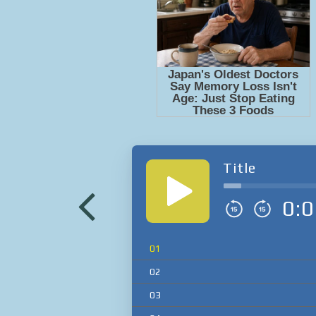
Title
0:0
01
02
03