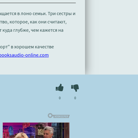
ащается в лоно семьи. Три сестры и
тво, которое, как они считают,
куда глубже, чем кажется на
Йорт" в хорошем качестве
booksaudio-online.com
0
0