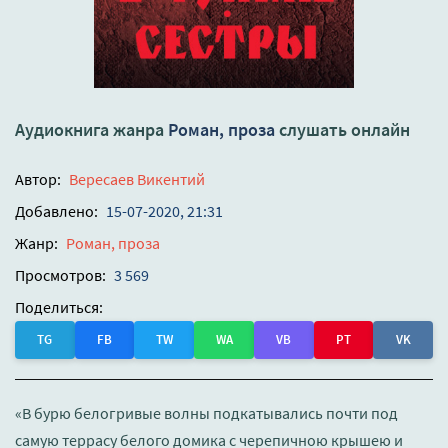
Аудиокнига жанра
Роман, проза
слушать онлайн
Автор:
Вересаев Викентий
Добавлено:
15-07-2020, 21:31
Жанр:
Роман, проза
Просмотров:
3 569
Поделиться:
TG
FB
TW
WA
VB
PT
VK
«В бурю белогривые волны подкатывались почти под
самую террасу белого домика с черепичною крышею и