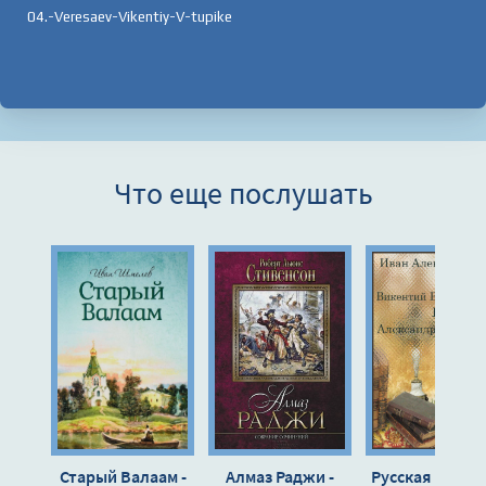
04.-Veresaev-Vikentiy-V-tupike
Что еще послушать
Старый Валаам -
Алмаз Раджи -
Русская класс