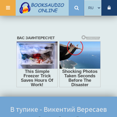
В тупике - Викентий Вересаев