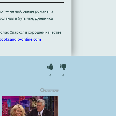
ают — не любовные романы, а
ослания в бутылке, Дневника
колас Спаркс" в хорошем качестве
booksaudio-online.com
0
0