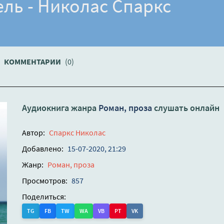
ель - Николас Спаркс
КОММЕНТАРИИ
(0)
Аудиокнига жанра
Роман, проза
слушать онлайн
Автор:
Спаркс Николас
Добавлено:
15-07-2020, 21:29
Жанр:
Роман, проза
Просмотров:
857
Поделиться:
TG
FB
TW
WA
VB
PT
VK