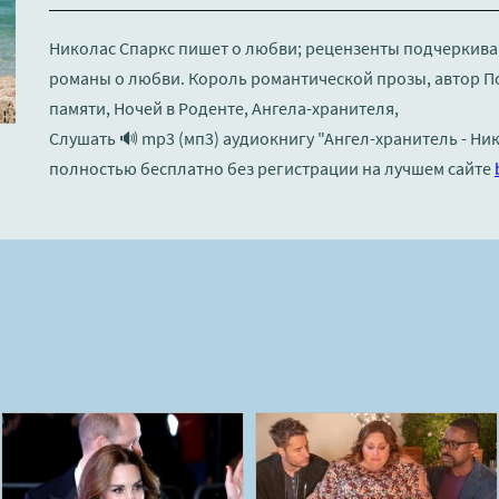
Николас Спаркс пишет о любви; рецензенты подчеркив
романы о любви. Король романтической прозы, автор П
памяти, Ночей в Роденте, Ангела-хранителя,
Слушать 🔊 mp3 (мп3) аудиокнигу "Ангел-хранитель - Ни
полностью бесплатно без регистрации на лучшем сайте