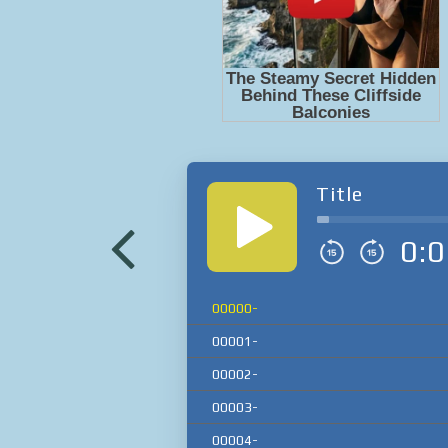
Title
0:0
00000-
00001-
00002-
00003-
00004-