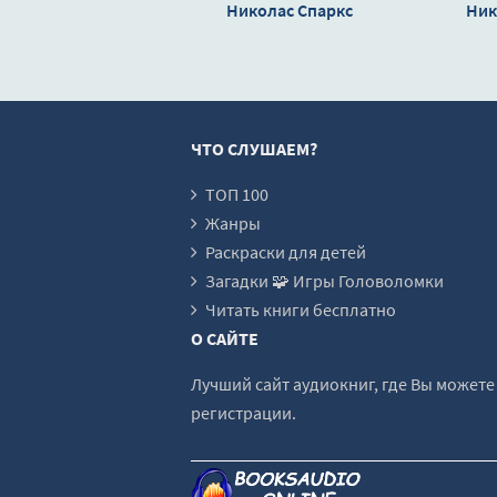
Николас Спаркс
00018-
Ник
00019-
00020-
00021-
ЧТО СЛУШАЕМ?
00022-
00023-
ТОП 100
Жанры
00024-
Раскраски для детей
00025-
Загадки 🧩 Игры Головоломки
00026-
Читать книги бесплатно
О САЙТЕ
00027-
00028-
Лучший сайт аудиокниг, где Вы может
регистрации.
00029-
00030-
00031-