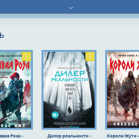
ь
вая Роза -
Дилер реальности -
Короли Жути -