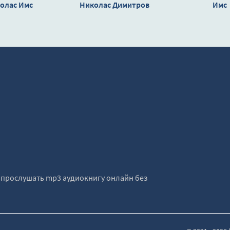
олас Имс
Николас Димитров
Имс
е прослушать mp3 аудиокнигу онлайн без