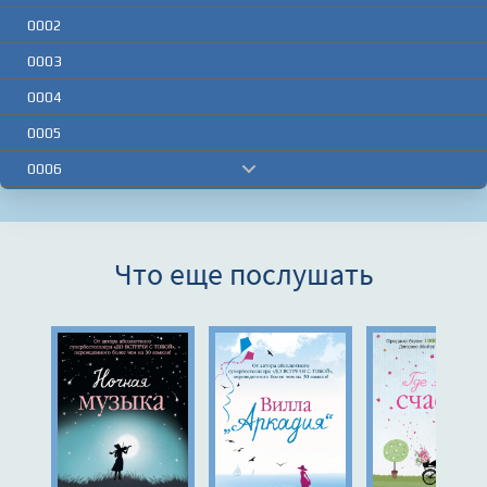
0002
0003
0004
0005
0006
0007
0008
Что еще послушать
0009
0010
0011
0012
0013
0014