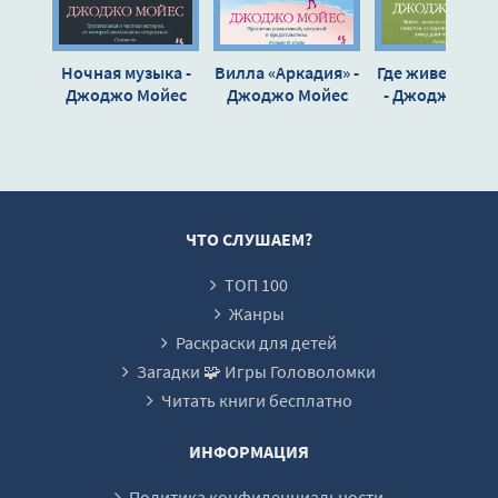
0015
0016
Ночная музыка -
Вилла «Аркадия» -
Где живет счас
0017
Джоджо Мойес
Джоджо Мойес
- Джоджо Мой
0018
0019
0020
0021
ЧТО СЛУШАЕМ?
0022
ТОП 100
0023
Жанры
0024
Раскраски для детей
Загадки 🧩 Игры Головоломки
0025
Читать книги бесплатно
0026
0027
ИНФОРМАЦИЯ
0028
Политика конфиденциальности