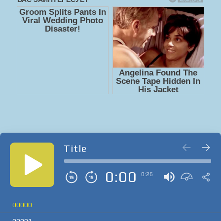
Title
0:00
0:26
00000-