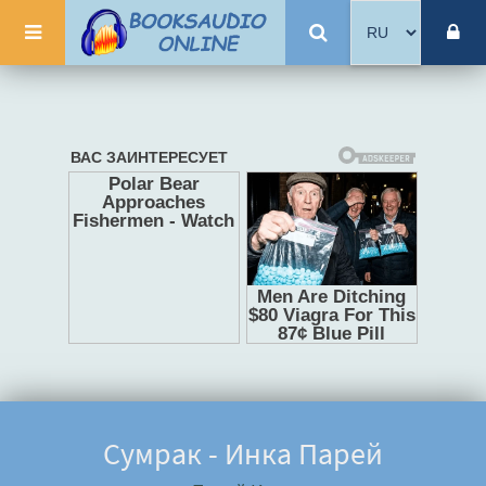
Сумрак - Инка Парей