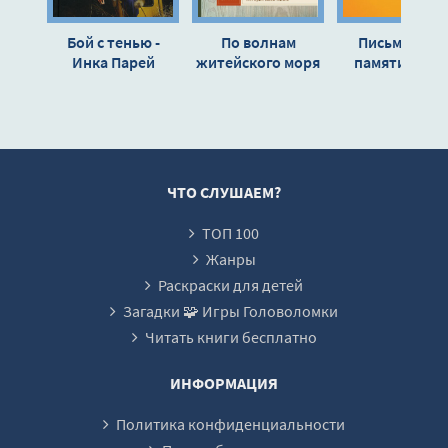
Бой с тенью -
По волнам
Письма мое
Инка Парей
житейского моря
памяти - Анн
- Иван Карпов
Краснопёрк
ЧТО СЛУШАЕМ?
ТОП 100
Жанры
Раскраски для детей
Загадки 🧩 Игры Головоломки
Читать книги бесплатно
ИНФОРМАЦИЯ
Политика конфиденциальности