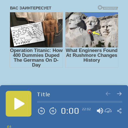
Title
0:00
22:02
01