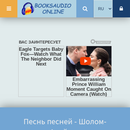
Песнь песней - Шолом-