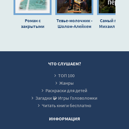
Роман с
Тевье-молочник -
Самый первый
закрытыми
Шолом-Алейхем
Михаил Светл
глазами, или
Каждое
мгновенье о
любви - Ирина
Эйр
ЧТО СЛУШАЕМ?
ТОП 100
Жанры
Раскраски для детей
Загадки 🧩 Игры Головоломки
Читать книги бесплатно
ИНФОРМАЦИЯ