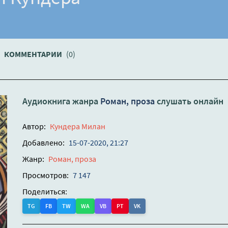
КОММЕНТАРИИ
(0)
Аудиокнига жанра
Роман, проза
слушать онлайн
Автор:
Кундера Милан
Добавлено:
15-07-2020, 21:27
Жанр:
Роман, проза
Просмотров:
7 147
Поделиться:
TG
FB
TW
WA
VB
PT
VK