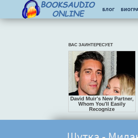
БЛОГ
БИОГР
Шутка - Мила