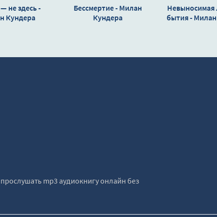
— не здесь -
Бессмертие - Милан
Невыносимая 
н Кундера
Кундера
бытия - Милан
е прослушать mp3 аудиокнигу онлайн без