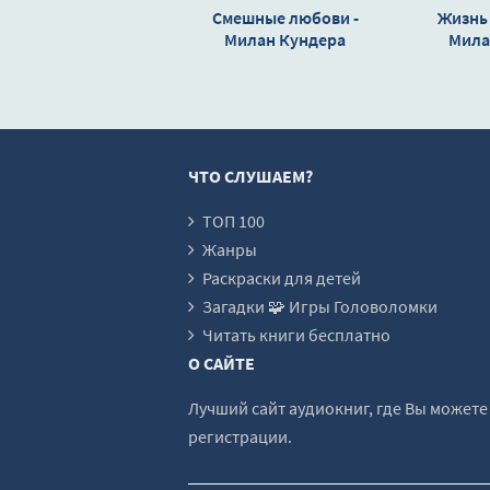
Part5_Lyudvik_01_01
Смешные любови -
Жизнь 
Милан Кундера
Part5_Lyudvik_01_02
Мила
Part5_Lyudvik_02
Part5_Lyudvik_03
Part5_Lyudvik_04
ЧТО СЛУШАЕМ?
Part5_Lyudvik_05
Part6_Kostka_01-08
ТОП 100
Жанры
Part6_Kostka_08-11
Раскраски для детей
Part6_Kostka_12-16
Загадки 🧩 Игры Головоломки
Part6_Kostka_17-18
Читать книги бесплатно
О САЙТЕ
Part6_Kostka_19-20
Part7_LyudvikYaroslavGelena-01
Лучший сайт аудиокниг, где Вы может
регистрации.
Part7_LyudvikYaroslavGelena-02
Part7_LyudvikYaroslavGelena-03