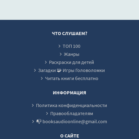
Ãðåõîïàäåíèå (÷àñòü ÷åòâåðòàÿ)
Ãðåõîïàäåíèå (÷àñòü ïÿòàÿ)
Ãðåõîïàäåíèå (÷àñòü øåñòàÿ)
ЧТО СЛУШАЕМ?
Ãðåõîïàäåíèå (÷àñòü ñåäüìàÿ)
ТОП 100
Ãðåõîïàäåíèå (÷àñòü âîñüìàÿ)
Жанры
Ãðåõîïàäåíèå (÷àñòü äåâÿòàÿ)
Раскраски для детей
Загадки 🧩 Игры Головоломки
Ãðåõîïàäåíèå (÷àñòü äåñÿòàÿ)
Читать книги бесплатно
Ãðåõîïàäåíèå (÷àñòü îäèííàäöàòàÿ)
Ãðåõîïàäåíèå (÷àñòü äâåíàäöàòàÿ)
ИНФОРМАЦИЯ
Ãðåõîïàäåíèå (÷àñòü òðèíàäöàòàÿ)
Политика конфиденциальности
Ãðåõîïàäåíèå (÷àñòü ÷åòûðíàäöàòàÿ)
Правообладателям
📭 booksaudioonline@gmail.com
Ãðåõîïàäåíèå (÷àñòü ïÿòíàäöàòàÿ)
Ãðåõîïàäåíèå (÷àñòü øåñòíàäöàòàÿ)
О САЙТЕ