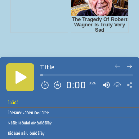
Title
0:00
8:26
Î âåðå
Î ñèìâîëè÷åñêîì ìûøëåíèè
Ñâåò ïåðâîãî äíÿ òâîðåíèÿ
Ïåðâûé äåíü òâîðåíèÿ