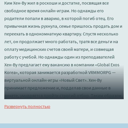
Ким Хен-Ву жил в роскоши и достатке, посвящая все
свободное время онлайн-играм. Но однажды его
родители попали в аварию, в которой погиб отец. Его
привычная жизнь рухнула, семье пришлось продать дом и
переехать в однокомнатную квартиру. Спустя несколько
лет, он продолжает много работать, тратя все деньги на
оплату медицинских счетов своей матери, и совмещая
работу с учебой. Но однажды один из преподавателей
Хен-Ву предлагает ему вакансию в компании «Global Exos
Korea», которая занимается разработкой VRMMORPG —
виртуальной онлайн-игры «Новый Свет». Хен-Ву
принимает предложение и, подделав свои данные в
анкете, умудряется пройти строгий отбор. Таким образом,
он становится участником тестирования новейшего
Развернуть полностью
игрового устройства, получая за это приличную зарплату.
Создав аккаунт в игре «Новый Свет», Хен-Ву выбирает ник
Арк (Ковчег) и начинает свой путь к успеху.