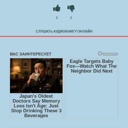
Слушать 🔊 mp3 (мп3) аудиокнигу "Арк - Ю Сон" в хорошем
качестве полностью бесплатно без регистрации на
0
0
лучшем сайте
booksaudio-online.com
СЛУШАТЬ АУДИОКНИГУ ОНЛАЙН