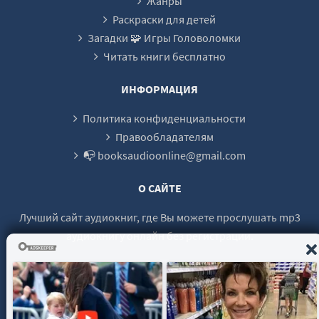
Жанры
24 Арк v01 - Глава 8-3
Раскраски для детей
Загадки 🧩 Игры Головоломки
25 Арк v01 - Глава 8-4
Читать книги бесплатно
26 Арк v01 - Глава 9-1
27 Арк v01 - Глава 9-2
ИНФОРМАЦИЯ
28 Арк v01 - Глава 9-3
Политика конфиденциальности
Правообладателям
📭 booksaudioonline@gmail.com
О САЙТЕ
Лучший сайт аудиокниг, где Вы можете прослушать mp3
аудиокнигу онлайн без регистрации.
© 2021 - 2026 booksaudio-online.com Все права защищены.