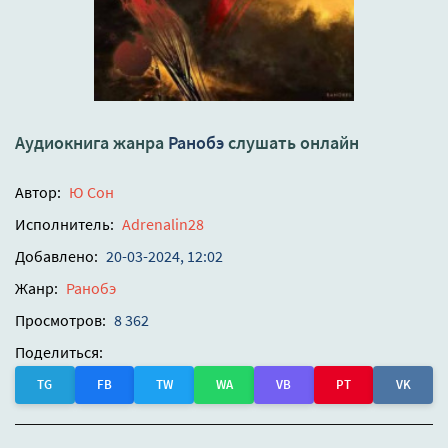
Аудиокнига жанра
Ранобэ
слушать онлайн
Автор:
Ю Сон
Исполнитель:
Adrenalin28
Добавлено:
20-03-2024, 12:02
Жанр:
Ранобэ
Просмотров:
8 362
Поделиться:
TG
FB
TW
WA
VB
PT
VK