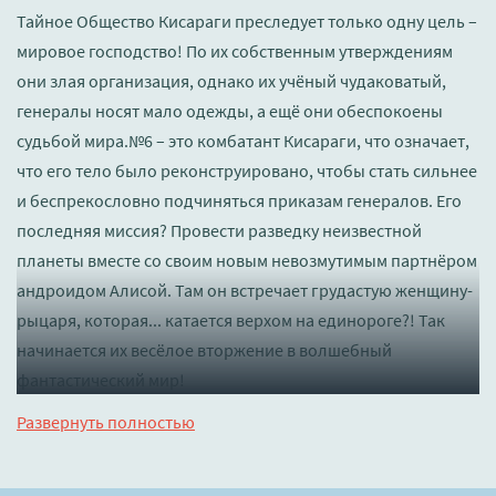
Тайное Общество Кисараги преследует только одну цель –
мировое господство! По их собственным утверждениям
они злая организация, однако их учёный чудаковатый,
генералы носят мало одежды, а ещё они обеспокоены
судьбой мира.№6 – это комбатант Кисараги, что означает,
что его тело было реконструировано, чтобы стать сильнее
и беспрекословно подчиняться приказам генералов. Его
последняя миссия? Провести разведку неизвестной
планеты вместе со своим новым невозмутимым партнёром
андроидом Алисой. Там он встречает грудастую женщину-
рыцаря, которая... катается верхом на единороге?! Так
начинается их весёлое вторжение в волшебный
фантастический мир!
Слушать 🔊 mp3 (мп3) аудиокнигу "Комбатанты будут
Развернуть полностью
высланы! - Акацки Нацумэ" в хорошем качестве полностью
бесплатно без регистрации на лучшем сайте
booksaudio-