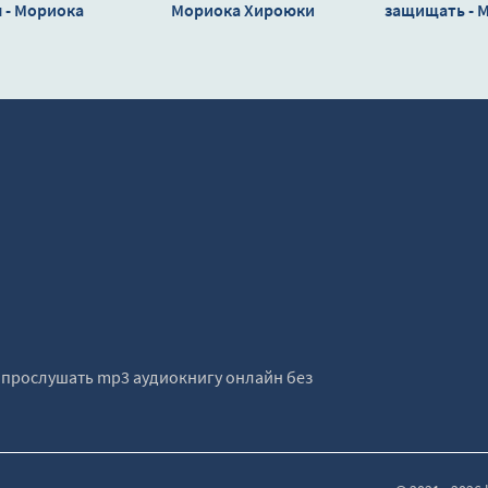
 - Мориока
Мориока Хироюки
защищать - 
ироюки
Хирою
е прослушать mp3 аудиокнигу онлайн без