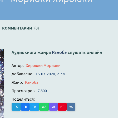
КОММЕНТАРИИ
(0)
Аудиокнига жанра
Ранобэ
слушать онлайн
Автор:
Хироюки Мориоки
Добавлено:
15-07-2020, 21:36
Жанр:
Ранобэ
Просмотров:
7 800
Поделиться:
TG
FB
TW
WA
VB
PT
VK