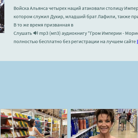
Войска Альянса четырех наций атаковали столицу Импе
котором служил Духир, младший брат Лафили, также при
В то же время призванная в
Слушать 🔊 mp3 (мп3) аудиокнигу "Гром Империи - Мори
полностью бесплатно без регистрации на лучшем сайте