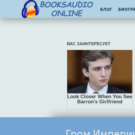
БЛОГ
БИОГР
Гром Импери