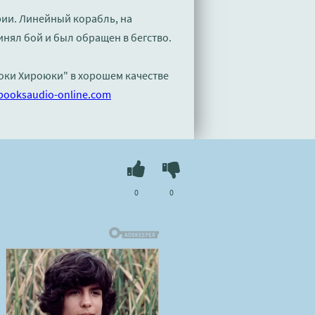
рии. Линейный корабль, на
нял бой и был обращен в бегство.
оки Хироюки" в хорошем качестве
booksaudio-online.com
0
0