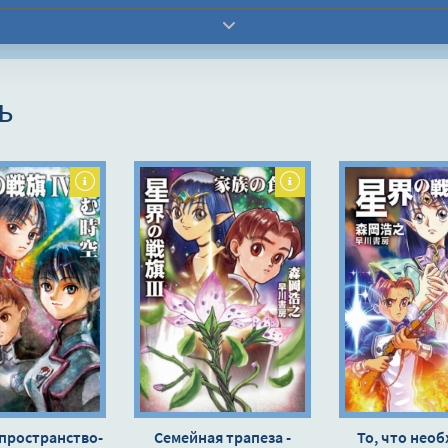
ь
пространство-
Семейная трапеза -
То, что нео