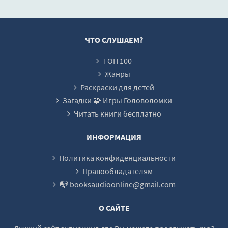
правильные
маленьких детей -
которые хотя
взаимоотношения
Полина Грин
объяснять детя
20
с вашим ребенком
Сергей Нечае
21
- Соловейчик
ЧТО СЛУШАЕМ?
Симон
22
ТОП 100
23
Жанры
24
Раскраски для детей
Загадки 🧩 Игры Головоломки
25
Читать книги бесплатно
26
27
ИНФОРМАЦИЯ
28
Политика конфиденциальности
29
Правообладателям
📭 booksaudioonline@gmail.com
30
31
О САЙТЕ
32