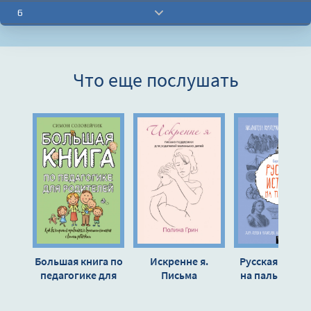
6
7
8
Что еще послушать
9
10
11
12
13
14
15
16
Большая книга по
Искренне я.
Русская истор
17
педагогике для
Письма
на пальцах. Д
родителей. Как
поддержки для
детей и
18
выстроить
родителей
родителей,
19