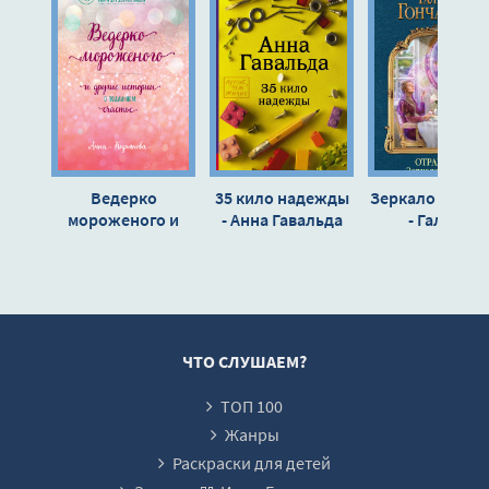
Ведерко
35 кило надежды
Зеркало наде
мороженого и
- Анна Гавальда
- Галина
другие истории о
Гончарова
подлинном
счастье - Анна
Кирьянова
ЧТО СЛУШАЕМ?
ТОП 100
Жанры
Раскраски для детей