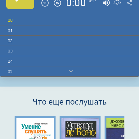
0:00
4:17
00
01
02
03
04
05
06
07
Что еще послушать
08
09
10
11