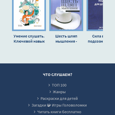
12
13
14
15
Умение слушать.
Шесть шляп
Сила вашего
16
Ключевой навык
мышления -
подсознания д
менеджера -
Эдвард де Боно
достижения
17
Бернард Феррари
богатства и
18
успеха - Джоз
Мэрфи
19
20
ЧТО СЛУШАЕМ?
ТОП 100
Жанры
Раскраски для детей
Загадки 🧩 Игры Головоломки
Читать книги бесплатно