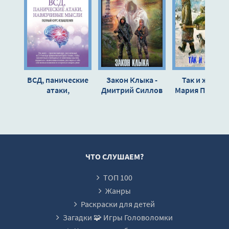
Глава 6 - 2
Глава 6 - 3
Глава 6 - 4
Глава 7
ВСД, панические
Закон Клыка -
Так и живем 
Глава 7 - 2
атаки,
Дмитрий Силлов
Мария Пахомо
навязчивые
Павел Пахом
Глава 7 - 3
мысли: полный
Глава 7 - 4
курс избавления -
Андрей Русских
Глава 7 - 5
Глава 7 - 6
ЧТО СЛУШАЕМ?
Глава 7 - 7
ТОП 100
Глава 7 - 8
Жанры
Глава 7 - 9
Раскраски для детей
Загадки 🧩 Игры Головоломки
Заключение